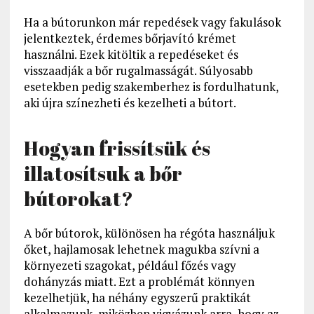
Ha a bútorunkon már repedések vagy fakulások
jelentkeztek, érdemes bőrjavító krémet
használni. Ezek kitöltik a repedéseket és
visszaadják a bőr rugalmasságát. Súlyosabb
esetekben pedig szakemberhez is fordulhatunk,
aki újra színezheti és kezelheti a bútort.
Hogyan frissítsük és
illatosítsuk a bőr
bútorokat?
A bőr bútorok, különösen ha régóta használjuk
őket, hajlamosak lehetnek magukba szívni a
környezeti szagokat, például főzés vagy
dohányzás miatt. Ezt a problémát könnyen
kezelhetjük, ha néhány egyszerű praktikát
alkalmazunk, miközben vigyázunk arra, hogy az