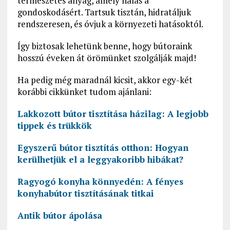
természetes anyag, amely hálás a
gondoskodásért. Tartsuk tisztán, hidratáljuk
rendszeresen, és óvjuk a környezeti hatásoktól.
Így biztosak lehetünk benne, hogy bútoraink
hosszú éveken át örömünket szolgálják majd!
Ha pedig még maradnál kicsit, akkor egy-két
korábbi cikkünket tudom ajánlani:
Lakkozott bútor tisztítása házilag: A legjobb
tippek és trükkök
Egyszerű bútor tisztítás otthon: Hogyan
kerülhetjük el a leggyakoribb hibákat?
Ragyogó konyha könnyedén: A fényes
konyhabútor tisztításának titkai
Antik bútor ápolása