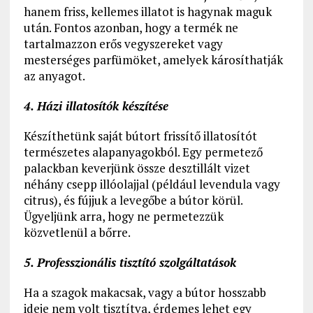
hanem friss, kellemes illatot is hagynak maguk
után. Fontos azonban, hogy a termék ne
tartalmazzon erős vegyszereket vagy
mesterséges parfümöket, amelyek károsíthatják
az anyagot.
4. Házi illatosítók készítése
Készíthetünk saját bútort frissítő illatosítót
természetes alapanyagokból. Egy permetező
palackban keverjünk össze desztillált vizet
néhány csepp illóolajjal (például levendula vagy
citrus), és fújjuk a levegőbe a bútor körül.
Ügyeljünk arra, hogy ne permetezzük
közvetlenül a bőrre.
5. Professzionális tisztító szolgáltatások
Ha a szagok makacsak, vagy a bútor hosszabb
ideje nem volt tisztítva, érdemes lehet egy