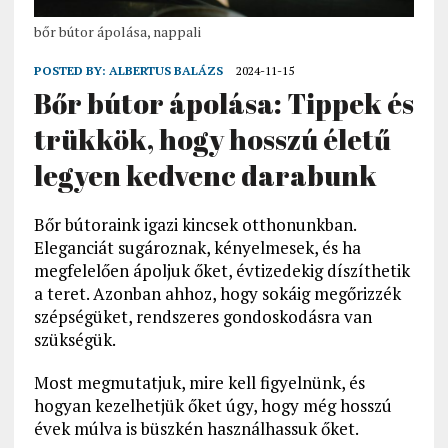
bőr bútor ápolása, nappali
POSTED BY:
ALBERTUS BALÁZS
2024-11-15
Bőr bútor ápolása: Tippek és
trükkök, hogy hosszú életű
legyen kedvenc darabunk
Bőr bútoraink igazi kincsek otthonunkban.
Eleganciát sugároznak, kényelmesek, és ha
megfelelően ápoljuk őket, évtizedekig díszíthetik
a teret. Azonban ahhoz, hogy sokáig megőrizzék
szépségüket, rendszeres gondoskodásra van
szükségük.
Most megmutatjuk, mire kell figyelnünk, és
hogyan kezelhetjük őket úgy, hogy még hosszú
évek múlva is büszkén használhassuk őket.