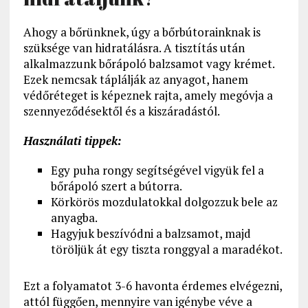
Ahogy a bőrünknek, úgy a bőrbútorainknak is
szüksége van hidratálásra. A tisztítás után
alkalmazzunk bőrápoló balzsamot vagy krémet.
Ezek nemcsak táplálják az anyagot, hanem
védőréteget is képeznek rajta, amely megóvja a
szennyeződésektől és a kiszáradástól.
Használati tippek:
Egy puha rongy segítségével vigyük fel a
bőrápoló szert a bútorra.
Körkörös mozdulatokkal dolgozzuk bele az
anyagba.
Hagyjuk beszívódni a balzsamot, majd
töröljük át egy tiszta ronggyal a maradékot.
Ezt a folyamatot 3-6 havonta érdemes elvégezni,
attól függően, mennyire van igénybe véve a