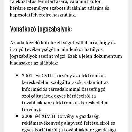
tájékoztatás fenntartására, valamint
külön
kérésre
személyre szabott árajánlat adására és
kapcsolatfelvételre használjuk.
Vonatkozó jogszabályok:
Az adatkezelő kötelezettséget vállal arra, hogy ez
irányú tevékenységét a mindenkor hatályos
jogszabályok szerint végzi. Ezek a jelen dokumentum
kiadásakor az alábbiak:
2001. évi CVIII. törvény az elektronikus
kereskedelmi szolgáltatások, valamint az
információs társadalommal összefüggő
szolgáltatások egyes kérdéseiről (a
továbbiakban: elektronikus kereskedelmi
törvény).
2008. évi XLVIII. törvény a gazdasági
reklámtevékenység alapvető feltételeiről és
egyes korlátairól (a továbbiakban: gazdasági