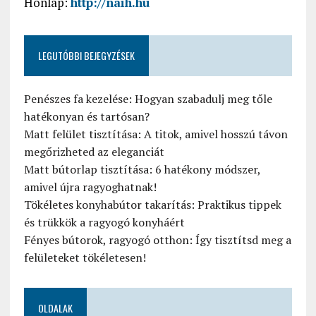
Honlap:
http://naih.hu
LEGUTÓBBI BEJEGYZÉSEK
Penészes fa kezelése: Hogyan szabadulj meg tőle
hatékonyan és tartósan?
Matt felület tisztítása: A titok, amivel hosszú távon
megőrizheted az eleganciát
Matt bútorlap tisztítása: 6 hatékony módszer,
amivel újra ragyoghatnak!
Tökéletes konyhabútor takarítás: Praktikus tippek
és trükkök a ragyogó konyháért
Fényes bútorok, ragyogó otthon: Így tisztítsd meg a
felületeket tökéletesen!
OLDALAK