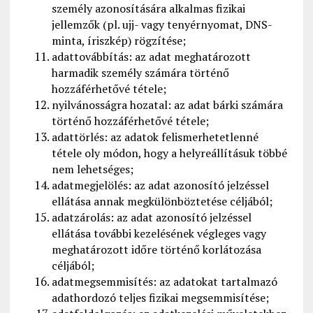
személy azonosítására alkalmas fizikai
jellemzők (pl. ujj- vagy tenyérnyomat, DNS-
minta, íriszkép) rögzítése;
adattovábbítás: az adat meghatározott
harmadik személy számára történő
hozzáférhetővé tétele;
nyilvánosságra hozatal: az adat bárki számára
történő hozzáférhetővé tétele;
adattörlés: az adatok felismerhetetlenné
tétele oly módon, hogy a helyreállításuk többé
nem lehetséges;
adatmegjelölés: az adat azonosító jelzéssel
ellátása annak megkülönböztetése céljából;
adatzárolás: az adat azonosító jelzéssel
ellátása további kezelésének végleges vagy
meghatározott időre történő korlátozása
céljából;
adatmegsemmisítés: az adatokat tartalmazó
adathordozó teljes fizikai megsemmisítése;