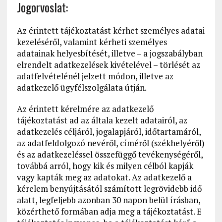
Jogorvoslat:
Az érintett tájékoztatást kérhet személyes adatai
kezeléséről, valamint kérheti személyes
adatainak helyesbítését, illetve – a jogszabályban
elrendelt adatkezelések kivételével – törlését az
adatfelvételénél jelzett módon, illetve az
adatkezelő ügyfélszolgálata útján.
Az érintett kérelmére az adatkezelő
tájékoztatást ad az általa kezelt adatairól, az
adatkezelés céljáról, jogalapjáról, időtartamáról,
az adatfeldolgozó nevéről, címéről (székhelyéről)
és az adatkezeléssel összefüggő tevékenységéről,
továbbá arról, hogy kik és milyen célból kapják
vagy kapták meg az adatokat. Az adatkezelő a
kérelem benyújtásától számított legrövidebb idő
alatt, legfeljebb azonban 30 napon belül írásban,
közérthető formában adja meg a tájékoztatást. E