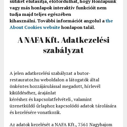
sütiket elutasítja, előfordulhat, hogy Honlapunk
vagy más honlapok interaktív funkcióit nem
tudja majd teljes egészében
kihasználni. További információt angolul a
the
About Cookies website
honlapon talál.
A NAFA Kft. Adatkezelési
szabályzat
A jelen adatkezelési szabályzat a butor-
restaurator.hu weboldalon a látogatók által
önkéntes hozzájárulással megadott, hírlevél
kiküldéséhez, árajánlat
kéréshez
és
kapcsolatfelvételi , valamint
üzenetküldő űrlaphoz kapcsolódó adatok tárolására
és kezelésére vonatkozik.
Az adatok kezelését a NAFA Kft., 7561 Nagybajom