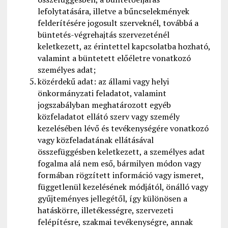
lefolytatására, illetve a bűncselekmények
felderítésére jogosult szerveknél, továbbá a
büntetés-végrehajtás szervezeténél
keletkezett, az érintettel kapcsolatba hozható,
valamint a büntetett előéletre vonatkozó
személyes adat;
közérdekű adat: az állami vagy helyi
önkormányzati feladatot, valamint
jogszabályban meghatározott egyéb
közfeladatot ellátó szerv vagy személy
kezelésében lévő és tevékenységére vonatkozó
vagy közfeladatának ellátásával
összefüggésben keletkezett, a személyes adat
fogalma alá nem eső, bármilyen módon vagy
formában rögzített információ vagy ismeret,
függetlenül kezelésének módjától, önálló vagy
gyűjteményes jellegétől, így különösen a
hatáskörre, illetékességre, szervezeti
felépítésre, szakmai tevékenységre, annak