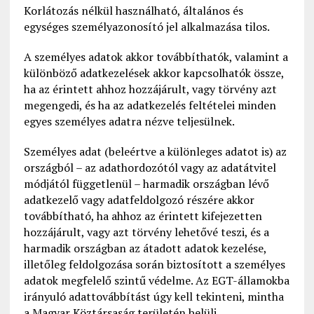
Korlátozás nélkül használható, általános és
egységes személyazonosító jel alkalmazása tilos.
A személyes adatok akkor továbbíthatók, valamint a
különböző adatkezelések akkor kapcsolhatók össze,
ha az érintett ahhoz hozzájárult, vagy törvény azt
megengedi, és ha az adatkezelés feltételei minden
egyes személyes adatra nézve teljesülnek.
Személyes adat (beleértve a különleges adatot is) az
országból – az adathordozótól vagy az adatátvitel
módjától függetlenül – harmadik országban lévő
adatkezelő vagy adatfeldolgozó részére akkor
továbbítható, ha ahhoz az érintett kifejezetten
hozzájárult, vagy azt törvény lehetővé teszi, és a
harmadik országban az átadott adatok kezelése,
illetőleg feldolgozása során biztosított a személyes
adatok megfelelő szintű védelme. Az EGT-államokba
irányuló adattovábbítást úgy kell tekinteni, mintha
a Magyar Köztársaság területén belüli