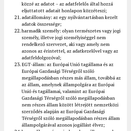
közzé az adatot – az adatfelelős által hozzá
eljuttatott adatait honlapon közzéteszi;
adatállomány: az egy nyilvántartásban kezelt
adatok összessége;
harmadik személy: olyan természetes vagy jogi
személy, illetve jogi személyiséggel nem
rendelkező szervezet, aki vagy amely nem
azonos az érintettel, az adatkezelővel vagy az
adatfeldolgozóval;
EGT-állam: az Európai Unió tagállama és az
Európai Gazdasági Térségről szóló
megállapodásban részes más állam, továbbá az
az állam, amelynek állampolgára az Európai
Unió és tagállamai, valamint az Európai
Gazdasági Térségről szóló megállapodásban
nem részes állam között létrejött nemzetközi
szerződés alapján az Európai Gazdasági
Térségről szóló megállapodásban részes állam
állampolgárával azonos jogállást élvez;