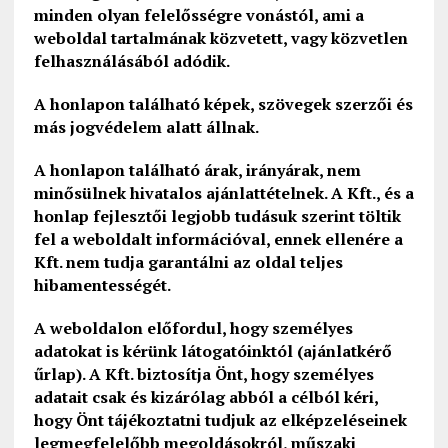
minden olyan felelősségre vonástól, ami a
weboldal tartalmának közvetett, vagy közvetlen
felhasználásából adódik.
A honlapon található képek, szövegek szerzői és
más jogvédelem alatt állnak.
A honlapon található árak, irányárak, nem
minősülnek hivatalos ajánlattételnek. A Kft., és a
honlap fejlesztői legjobb tudásuk szerint töltik
fel a weboldalt információval, ennek ellenére a
Kft. nem tudja garantálni az oldal teljes
hibamentességét.
A weboldalon előfordul, hogy személyes
adatokat is kérünk látogatóinktól (ajánlatkérő
űrlap). A Kft. biztosítja Önt, hogy személyes
adatait csak és kizárólag abból a célból kéri,
hogy Önt tájékoztatni tudjuk az elképzeléseinek
legmegfelelőbb megoldásokról, műszaki