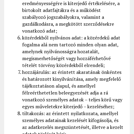
eredményességére is kiterjedő értékelésére, a
birtokolt adatfajtákra és a működést
szabályozó jogszabályokra, valamint a
gazdálkodásra, a megkötött szerződésekre
vonatkozó adat;
közérdekből nyilvános adat: a közérdekű adat
fogalma alá nem tartozó minden olyan adat,
amelynek nyilvánosságra hozatalát,
megismerhetőségét vagy hozzáférhetővé
tételét törvény közérdekből elrendeli;
hozzájárulás: az érintett akaratának önkéntes
és határozott kinyilvánítása, amely megfelelő
tájékoztatáson alapul, és amellyel
félreérthetetlen beleegyezését adja a rá
vonatkozó személyes adatok – teljes körű vagy
egyes műveletekre kiterjedő – kezeléséhez;
tiltakozás: az érintett nyilatkozata, amellyel
személyes adatainak kezelését kifogásolja, és
az adatkezelés megszüntetését, illetve a kezelt