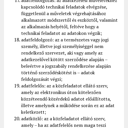
adatfeldolgozás: az adatkezelési műveletekhez
kapcsolódó technikai feladatok elvégzése,
függetlenül a műveletek végrehajtásához
alkalmazott módszertől és eszköztől, valamint
az alkalmazás helyétől, feltéve hogy a
technikai feladatot az adatokon végzik;
adatfeldolgozó: az a természetes vagy jogi
személy, illetve jogi személyiséggel nem
rendelkező szervezet, aki vagy amely az
adatkezelővel kötött szerződése alapján –
beleértve a jogszabály rendelkezése alapján
történő szerződéskötést is – adatok
feldolgozását végzi;
adatfelelős: az a közfeladatot ellátó szerv,
amely az elektronikus úton kötelezően
közzéteendő közérdekű adatot előállította,
illetve amelynek a működése során ez az adat
keletkezett;
adatközlő: az a közfeladatot ellátó szerv,
amely – ha az adatfelelős nem maga teszi