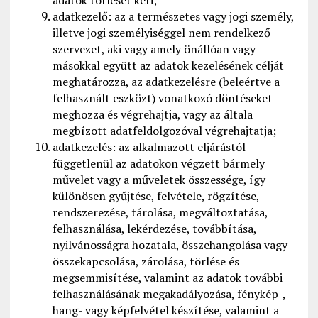
adatok törlését kéri;
adatkezelő: az a természetes vagy jogi személy,
illetve jogi személyiséggel nem rendelkező
szervezet, aki vagy amely önállóan vagy
másokkal együtt az adatok kezelésének célját
meghatározza, az adatkezelésre (beleértve a
felhasznált eszközt) vonatkozó döntéseket
meghozza és végrehajtja, vagy az általa
megbízott adatfeldolgozóval végrehajtatja;
adatkezelés: az alkalmazott eljárástól
függetlenül az adatokon végzett bármely
művelet vagy a műveletek összessége, így
különösen gyűjtése, felvétele, rögzítése,
rendszerezése, tárolása, megváltoztatása,
felhasználása, lekérdezése, továbbítása,
nyilvánosságra hozatala, összehangolása vagy
összekapcsolása, zárolása, törlése és
megsemmisítése, valamint az adatok további
felhasználásának megakadályozása, fénykép-,
hang- vagy képfelvétel készítése, valamint a