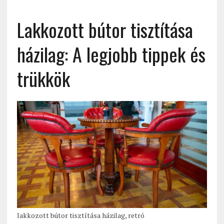
Lakkozott bútor tisztítása
házilag: A legjobb tippek és
trükkök
lakkozott bútor tisztítása házilag, retró