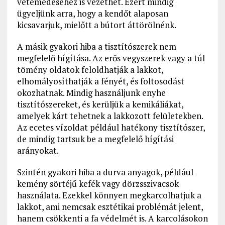
vetemedéséhez is vezethet. Ezért mindig
ügyeljünk arra, hogy a kendőt alaposan
kicsavarjuk, mielőtt a bútort áttörölnénk.
A másik gyakori hiba a tisztítószerek nem
megfelelő hígítása. Az erős vegyszerek vagy a túl
tömény oldatok feloldhatják a lakkot,
elhomályosíthatják a fényét, és foltosodást
okozhatnak. Mindig használjunk enyhe
tisztítószereket, és kerüljük a kemikáliákat,
amelyek kárt tehetnek a lakkozott felületekben.
Az ecetes vízoldat például hatékony tisztítószer,
de mindig tartsuk be a megfelelő hígítási
arányokat.
Szintén gyakori hiba a durva anyagok, például
kemény sörtéjű kefék vagy dörzsszivacsok
használata. Ezekkel könnyen megkarcolhatjuk a
lakkot, ami nemcsak esztétikai problémát jelent,
hanem csökkenti a fa védelmét is. A karcolásokon