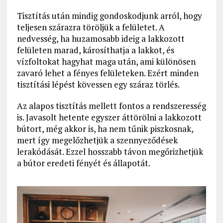
Tisztítás után mindig gondoskodjunk arról, hogy
teljesen szárazra töröljük a felületet. A
nedvesség, ha huzamosabb ideig a lakkozott
felületen marad, károsíthatja a lakkot, és
vízfoltokat hagyhat maga után, ami különösen
zavaró lehet a fényes felületeken. Ezért minden
tisztítási lépést kövessen egy száraz törlés.
Az alapos tisztítás mellett fontos a rendszeresség
is. Javasolt hetente egyszer áttörölni a lakkozott
bútort, még akkor is, ha nem tűnik piszkosnak,
mert így megelőzhetjük a szennyeződések
lerakódását. Ezzel hosszabb távon megőrizhetjük
a bútor eredeti fényét és állapotát.