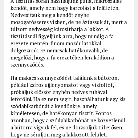
A tisztítás során használjunk puha, mikroszálas
kendőt, amely nem hagy karcolást a felületen.
Nedvesítsük meg a kendőt enyhe
mosogatószeres vízben, de ne áztassuk át, mert a
túlzott nedvesség károsíthatja a lakkot. A
tisztításnál figyeljünk arra, hogy mindig a fa
erezete mentén, finom mozdulatokkal
dolgozzunk. Ez nemcsak hatékonyabb, de
megelőzi, hogy a fa erezetében lerakódjon a
szennyeződés.
Ha makacs szennyeződést találunk a bútoron,
például zsíros ujjlenyomatot vagy vízfoltot,
próbáljuk először enyhén nedves ruhával
letörölni. Ha ez nem segít, használhatunk egy kis
szódabikarbónát a kendőnkre, amely
kíméletesen, de hatékonyan tisztít. Fontos
azonban, hogy a szódabikarbónát ne közvetlenül
a bútorra vigyük fel, és ne dörzsöljük túl erősen,
hogy ne sérüljön meg a lakkozott felület.