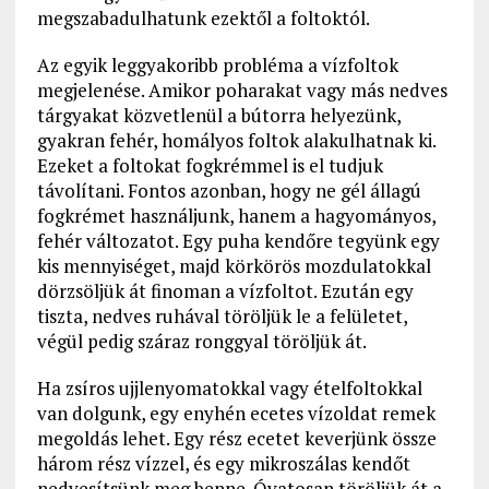
megszabadulhatunk ezektől a foltoktól.
Az egyik leggyakoribb probléma a vízfoltok
megjelenése. Amikor poharakat vagy más nedves
tárgyakat közvetlenül a bútorra helyezünk,
gyakran fehér, homályos foltok alakulhatnak ki.
Ezeket a foltokat fogkrémmel is el tudjuk
távolítani. Fontos azonban, hogy ne gél állagú
fogkrémet használjunk, hanem a hagyományos,
fehér változatot. Egy puha kendőre tegyünk egy
kis mennyiséget, majd körkörös mozdulatokkal
dörzsöljük át finoman a vízfoltot. Ezután egy
tiszta, nedves ruhával töröljük le a felületet,
végül pedig száraz ronggyal töröljük át.
Ha zsíros ujjlenyomatokkal vagy ételfoltokkal
van dolgunk, egy enyhén ecetes vízoldat remek
megoldás lehet. Egy rész ecetet keverjünk össze
három rész vízzel, és egy mikroszálas kendőt
nedvesítsünk meg benne. Óvatosan töröljük át a