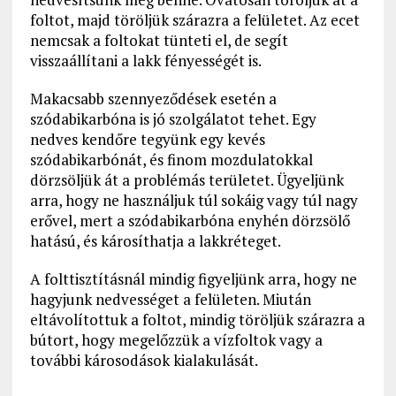
foltot, majd töröljük szárazra a felületet. Az ecet
nemcsak a foltokat tünteti el, de segít
visszaállítani a lakk fényességét is.
Makacsabb szennyeződések esetén a
szódabikarbóna is jó szolgálatot tehet. Egy
nedves kendőre tegyünk egy kevés
szódabikarbónát, és finom mozdulatokkal
dörzsöljük át a problémás területet. Ügyeljünk
arra, hogy ne használjuk túl sokáig vagy túl nagy
erővel, mert a szódabikarbóna enyhén dörzsölő
hatású, és károsíthatja a lakkréteget.
A folttisztításnál mindig figyeljünk arra, hogy ne
hagyjunk nedvességet a felületen. Miután
eltávolítottuk a foltot, mindig töröljük szárazra a
bútort, hogy megelőzzük a vízfoltok vagy a
további károsodások kialakulását.