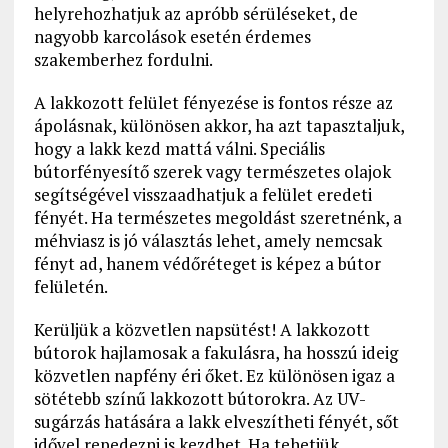
helyrehozhatjuk az apróbb sérüléseket, de
nagyobb karcolások esetén érdemes
szakemberhez fordulni.
A lakkozott felület fényezése is fontos része az
ápolásnak, különösen akkor, ha azt tapasztaljuk,
hogy a lakk kezd mattá válni. Speciális
bútorfényesítő szerek vagy természetes olajok
segítségével visszaadhatjuk a felület eredeti
fényét. Ha természetes megoldást szeretnénk, a
méhviasz is jó választás lehet, amely nemcsak
fényt ad, hanem védőréteget is képez a bútor
felületén.
Kerüljük a közvetlen napsütést! A lakkozott
bútorok hajlamosak a fakulásra, ha hosszú ideig
közvetlen napfény éri őket. Ez különösen igaz a
sötétebb színű lakkozott bútorokra. Az UV-
sugárzás hatására a lakk elveszítheti fényét, sőt
idővel repedezni is kezdhet. Ha tehetjük,