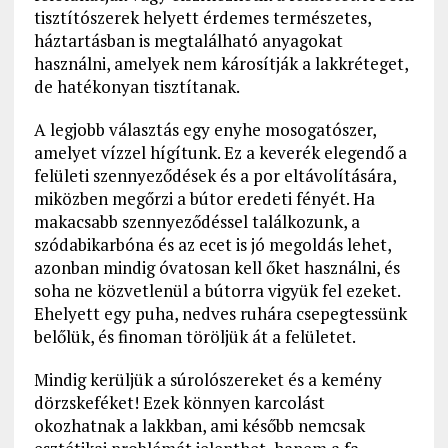
tisztítószerek helyett érdemes természetes,
háztartásban is megtalálható anyagokat
használni, amelyek nem károsítják a lakkréteget,
de hatékonyan tisztítanak.
A legjobb választás egy enyhe mosogatószer,
amelyet vízzel hígítunk. Ez a keverék elegendő a
felületi szennyeződések és a por eltávolítására,
miközben megőrzi a bútor eredeti fényét. Ha
makacsabb szennyeződéssel találkozunk, a
szódabikarbóna és az ecet is jó megoldás lehet,
azonban mindig óvatosan kell őket használni, és
soha ne közvetlenül a bútorra vigyük fel ezeket.
Ehelyett egy puha, nedves ruhára csepegtessünk
belőlük, és finoman töröljük át a felületet.
Mindig kerüljük a súrolószereket és a kemény
dörzskeféket! Ezek könnyen karcolást
okozhatnak a lakkban, ami később nemcsak