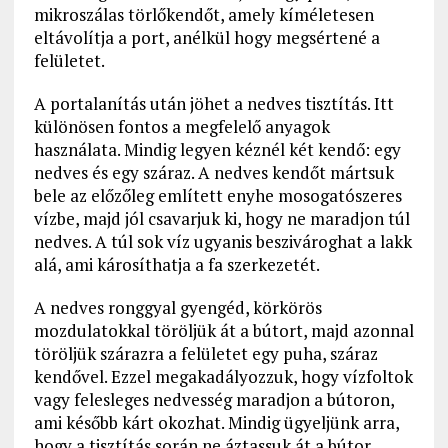
mikroszálas törlőkendőt, amely kíméletesen
eltávolítja a port, anélkül hogy megsértené a
felületet.
A portalanítás után jöhet a nedves tisztítás. Itt
különösen fontos a megfelelő anyagok
használata. Mindig legyen kéznél két kendő: egy
nedves és egy száraz. A nedves kendőt mártsuk
bele az előzőleg említett enyhe mosogatószeres
vízbe, majd jól csavarjuk ki, hogy ne maradjon túl
nedves. A túl sok víz ugyanis beszivároghat a lakk
alá, ami károsíthatja a fa szerkezetét.
A nedves ronggyal gyengéd, körkörös
mozdulatokkal töröljük át a bútort, majd azonnal
töröljük szárazra a felületet egy puha, száraz
kendővel. Ezzel megakadályozzuk, hogy vízfoltok
vagy felesleges nedvesség maradjon a bútoron,
ami később kárt okozhat. Mindig ügyeljünk arra,
hogy a tisztítás során ne áztassuk át a bútor