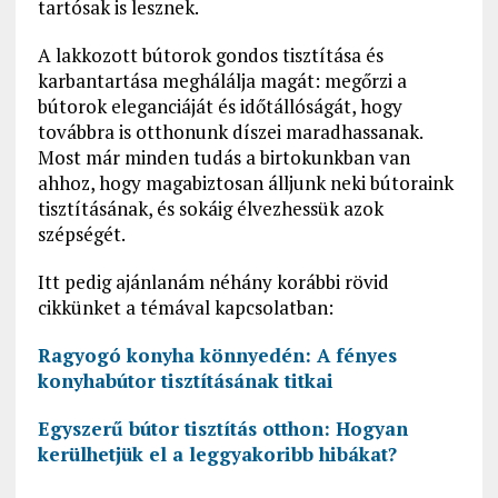
tartósak is lesznek.
A lakkozott bútorok gondos tisztítása és
karbantartása meghálálja magát: megőrzi a
bútorok eleganciáját és időtállóságát, hogy
továbbra is otthonunk díszei maradhassanak.
Most már minden tudás a birtokunkban van
ahhoz, hogy magabiztosan álljunk neki bútoraink
tisztításának, és sokáig élvezhessük azok
szépségét.
Itt pedig ajánlanám néhány korábbi rövid
cikkünket a témával kapcsolatban:
Ragyogó konyha könnyedén: A fényes
konyhabútor tisztításának titkai
Egyszerű bútor tisztítás otthon: Hogyan
kerülhetjük el a leggyakoribb hibákat?