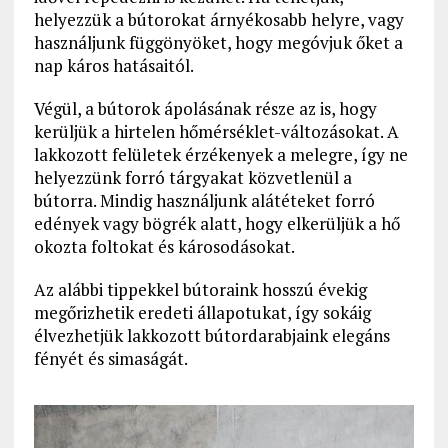
helyezzük a bútorokat árnyékosabb helyre, vagy
használjunk függönyöket, hogy megóvjuk őket a
nap káros hatásaitól.
Végül, a bútorok ápolásának része az is, hogy
kerüljük a hirtelen hőmérséklet-változásokat. A
lakkozott felületek érzékenyek a melegre, így ne
helyezzünk forró tárgyakat közvetlenül a
bútorra. Mindig használjunk alátéteket forró
edények vagy bögrék alatt, hogy elkerüljük a hő
okozta foltokat és károsodásokat.
Az alábbi tippekkel bútoraink hosszú évekig
megőrizhetik eredeti állapotukat, így sokáig
élvezhetjük lakkozott bútordarabjaink elegáns
fényét és simaságát.