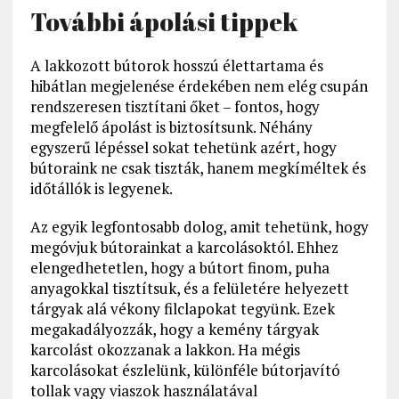
További ápolási tippek
A lakkozott bútorok hosszú élettartama és
hibátlan megjelenése érdekében nem elég csupán
rendszeresen tisztítani őket – fontos, hogy
megfelelő ápolást is biztosítsunk. Néhány
egyszerű lépéssel sokat tehetünk azért, hogy
bútoraink ne csak tiszták, hanem megkíméltek és
időtállók is legyenek.
Az egyik legfontosabb dolog, amit tehetünk, hogy
megóvjuk bútorainkat a karcolásoktól. Ehhez
elengedhetetlen, hogy a bútort finom, puha
anyagokkal tisztítsuk, és a felületére helyezett
tárgyak alá vékony filclapokat tegyünk. Ezek
megakadályozzák, hogy a kemény tárgyak
karcolást okozzanak a lakkon. Ha mégis
karcolásokat észlelünk, különféle bútorjavító
tollak vagy viaszok használatával