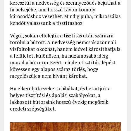
keresztül a nedvesség és szennyeződés bejuthat a
fa belsejébe, ami hosszú távon komoly
károsodáshoz vezethet. Mindig puha, mikroszálas
kendőt válasszunk a tisztításhoz.
Végül, sokan elfelejtik a tisztítás után szárazra
törölni a bútort. A nedvesség nemcsak azonnali
vízfoltokat okozhat, hanem idővel károsíthatja is
a felületet, különösen, ha huzamosabb ideig
marad a bútoron. Ezért minden tisztítási lépést
kövessen egy alapos száraz törlés, hogy
megelőzzük a nem kívánt károkat.
Ha elkerüljük ezeket a hibákat, és betartjuk a
helyes tisztítási és ápolási szabályokat, a
lakkozott bútoraink hosszú évekig megőrzik
eredeti szépségüket.