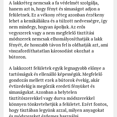
A lakkréteg nemcsak a fa védelmét szolgálja,
hanem azt is, hogy fényt és simaságot adjon a
felületnek. Ez a vékony réteg azonban érzékeny
lehet a kemikáliákra és a túlzott nedvességre, így
nem mindegy, hogyan ápoljuk. Az erős
vegyszerek vagy a nem megfelelő tisztítási
módszerek nemcsak elhomályosíthatják a lakk
fényét, de hosszabb távon fel is oldhatják azt, ami
visszafordíthatatlan károsodást okozhat a
bútoron.
A lakkozott felületek egyik legnagyobb előnye a
tartósságuk és ellenálló képességük. Megfelelő
gondozás mellett ezek a bútorok évekig, akár
évtizedekig is megőrzik eredeti fényüket és
simaságukat. Azonban a helytelen
tisztítószerekkel vagy durva módszerekkel
könnyen tönkretehetjük a felületet. Ezért fontos,
hogy tisztában legyünk azzal, milyen anyagokat
és módszereket érdemes használni.