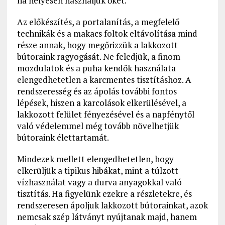
ha helyesen használjuk őket.
Az előkészítés, a portalanítás, a megfelelő
technikák és a makacs foltok eltávolítása mind
része annak, hogy megőrizzük a lakkozott
bútoraink ragyogását. Ne feledjük, a finom
mozdulatok és a puha kendők használata
elengedhetetlen a karcmentes tisztításhoz. A
rendszeresség és az ápolás további fontos
lépések, hiszen a karcolások elkerülésével, a
lakkozott felület fényezésével és a napfénytől
való védelemmel még tovább növelhetjük
bútoraink élettartamát.
Mindezek mellett elengedhetetlen, hogy
elkerüljük a tipikus hibákat, mint a túlzott
vízhasználat vagy a durva anyagokkal való
tisztítás. Ha figyelünk ezekre a részletekre, és
rendszeresen ápoljuk lakkozott bútorainkat, azok
nemcsak szép látványt nyújtanak majd, hanem