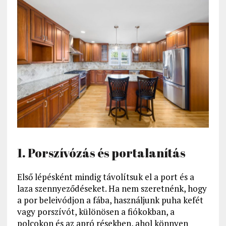
1. Porszívózás és portalanítás
Első lépésként mindig távolítsuk el a port és a
laza szennyeződéseket. Ha nem szeretnénk, hogy
a por beleivódjon a fába, használjunk puha kefét
vagy porszívót, különösen a fiókokban, a
polcokon és az apró résekben, ahol könnyen