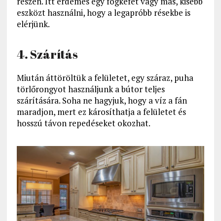
részén. Itt érdemes egy fogkefét vagy más, kisebb
eszközt használni, hogy a legapróbb résekbe is
elérjünk.
4. Szárítás
Miután áttöröltük a felületet, egy száraz, puha
törlőrongyot használjunk a bútor teljes
szárítására. Soha ne hagyjuk, hogy a víz a fán
maradjon, mert ez károsíthatja a felületet és
hosszú távon repedéseket okozhat.