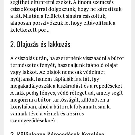
segíthet eltüntetni ezeket. A finom szemcsés
csiszolópapírral dolgozzunk, hogy ne károsítsuk
a fát. Miután a felületet simára csiszoltuk,
alaposan porszívózzuk le, hogy eltávolítsuk a
keletkezett port.
2. Olajozás és lakkozás
A csiszolás után, ha szeretnénk visszaadni a bútor
természetes fényét, használjunk faápoló olajat
vagy lakkot. Az olajok nemcsak védelmet
nyújtanak, hanem táplálják is a fát, így
megakadályozzák a kiszáradást és a repedéseket.
A lakk pedig fényes, védő réteget ad, amely segít
megőrizni a bútor tartósságát, különösen a
konyhában, ahol a bútorok folyamatosan ki
vannak téve a víznek és a zsíros
szennyeződéseknek.
3. Különleges Károsodások Kezelése