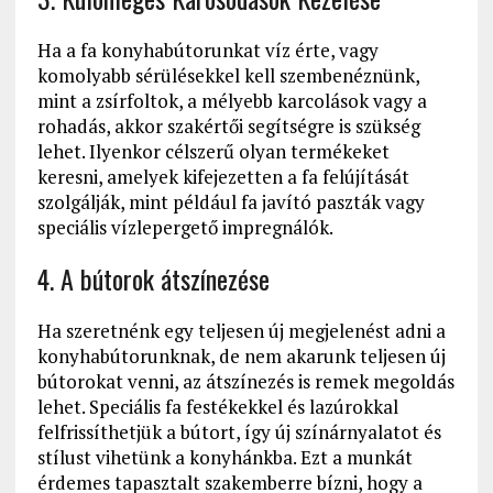
Ha a fa konyhabútorunkat víz érte, vagy
komolyabb sérülésekkel kell szembenéznünk,
mint a zsírfoltok, a mélyebb karcolások vagy a
rohadás, akkor szakértői segítségre is szükség
lehet. Ilyenkor célszerű olyan termékeket
keresni, amelyek kifejezetten a fa felújítását
szolgálják, mint például fa javító paszták vagy
speciális vízlepergető impregnálók.
4. A bútorok átszínezése
Ha szeretnénk egy teljesen új megjelenést adni a
konyhabútorunknak, de nem akarunk teljesen új
bútorokat venni, az átszínezés is remek megoldás
lehet. Speciális fa festékekkel és lazúrokkal
felfrissíthetjük a bútort, így új színárnyalatot és
stílust vihetünk a konyhánkba. Ezt a munkát
érdemes tapasztalt szakemberre bízni, hogy a