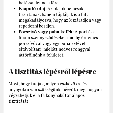
hatással lenne a fára.
Faápoló olaj
: Az olajok nemcsak
tisztítanak, hanem táplálják is a fát,
megakadályozva, hogy az kiszáradjon vagy
repedezni kezdjen.
Porszívó vagy puha kefék
: A port és a
finom szennyeződéseket mindig érdemes
porszívóval vagy egy puha kefével
eltávolítani, mielőtt nedves ronggyal
áttörölnénk a felületet.
A tisztítás lépésről lépésre
Most, hogy tudjuk, milyen eszközökre és
anyagokra van szükségünk, nézzük meg, hogyan
végezhetjük el a fa konyhabútor alapos
tisztítását!